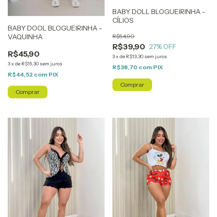
BABY DOLL BLOGUEIRINHA -
CÍLIOS
BABY DOOL BLOGUEIRINHA -
VAQUINHA
R$54,90
R$39,90
27
% OFF
R$45,90
3
x
de
R$13,30
sem juros
3
x
de
R$15,30
sem juros
R$38,70
com
PIX
R$44,52
com
PIX
Comprar
Comprar