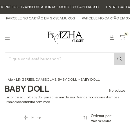
IOS - TRANSPORTADORAS - MOTOBOY ( APENAS SP)
ENTREGAS PARA TOD
RCELE NO CARTÃO EM 3 X SEM JUROS
PARCELE NO CARTÃO EM 3 X SEM 
0
Início
>
LINGERIES, CAMISOLAS, BABY DOLL
>
BABY DOLL
BABY DOLL
18 produtos
Encontre aqui o baby doll para chamar de seu ! Vários modelos e estampas
uma delas combina com você !
Ordenar por:
Filtrar
Mais vendidos