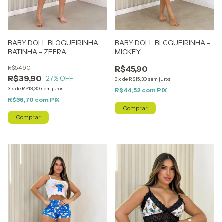
BABY DOLL BLOGUEIRINHA
BABY DOLL BLOGUEIRINHA -
BATINHA - ZEBRA
MICKEY
R$54,90
R$45,90
R$39,90
27
% OFF
3
x
de
R$15,30
sem juros
3
x
de
R$13,30
sem juros
R$44,52
com
PIX
R$38,70
com
PIX
Comprar
Comprar