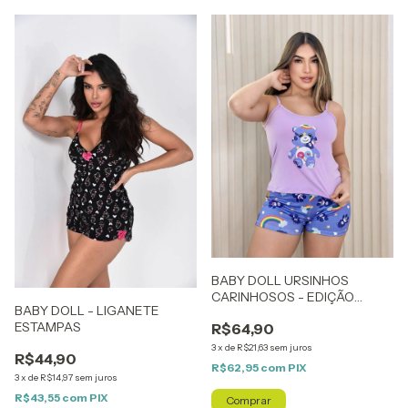
BABY DOLL URSINHOS
CARINHOSOS - EDIÇÃO
BABY DOLL - LIGANETE
LIMITADA
ESTAMPAS
R$64,90
3
x
de
R$21,63
sem juros
R$44,90
R$62,95
com
PIX
3
x
de
R$14,97
sem juros
R$43,55
com
PIX
Comprar