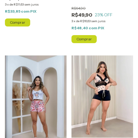
3
x
de
R$11,63
sem juros
R$64,90
R$33,85
com
PIX
R$49,90
23
% OFF
3
x
de
R$16,63
sem juros
Comprar
R$48,40
com
PIX
Comprar