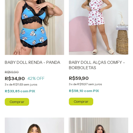
BABY DOLL RENDA - PANDA
BABY DOLL ALÇAS COMFY -
BORBOLETAS
R$59,90
R$59,90
R$34,90
42
% OFF
3
x
de
R$19,97
sem juros
3
x
de
R$11,63
sem juros
R$58,10
com
PIX
R$33,85
com
PIX
Comprar
Comprar