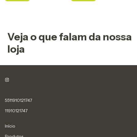
Veja o que falam da nossa
loja
5511910121747
11910121747
Início
Produtos