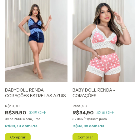
BABYDOLL RENDA
BABY DOLL RENDA -
CORAÇÕES ESTRELAS AZUIS
CORAÇÕES
R$59,90
R$59,90
R$39,90
R$34,90
33
% OFF
42
% OFF
3
x
de
R$13,30
sem juros
3
x
de
R$11,63
sem juros
R$38,70
com
PIX
R$33,85
com
PIX
Comprar
Comprar