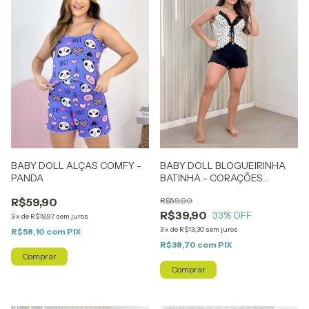
BABY DOLL ALÇAS COMFY -
BABY DOLL BLOGUEIRINHA
PANDA
BATINHA - CORAÇÕES
BRANCO E PRETO
R$59,90
R$59,90
R$39,90
33
% OFF
3
x
de
R$19,97
sem juros
3
x
de
R$13,30
sem juros
R$58,10
com
PIX
R$38,70
com
PIX
Comprar
Comprar