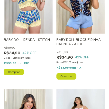
BABY DOLL RENDA - STITCH
BABY DOLL BLOGUEIRINHA
BATINHA - AZUL
R$59,90
R$59,90
R$34,90
42
% OFF
R$34,90
42
% OFF
3
x
de
R$11,63
sem juros
3
x
de
R$11,63
sem juros
R$33,85
com
PIX
R$33,85
com
PIX
Comprar
Comprar