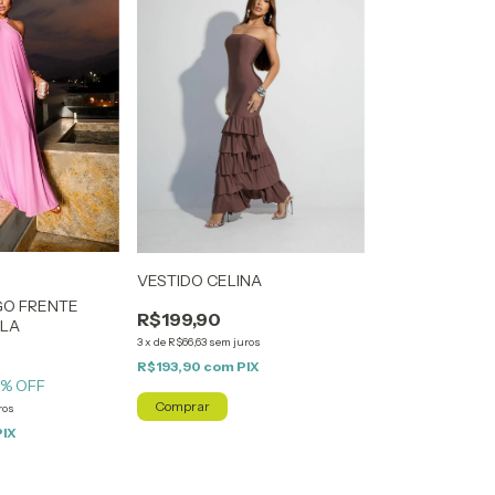
VESTIDO CELINA
GO FRENTE
R$199,90
ILA
3
x
de
R$66,63
sem juros
R$193,90
com
PIX
1
% OFF
Comprar
ros
PIX