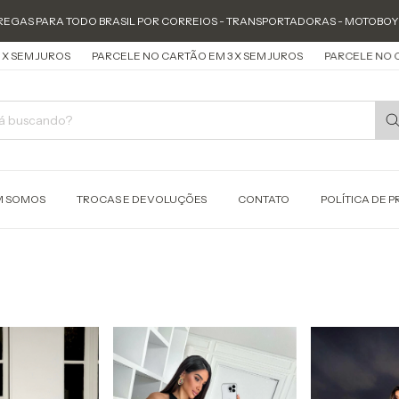
TODO BRASIL POR CORREIOS - TRANSPORTADORAS - MOTOBOY ( APENAS SP
PARCELE NO CARTÃO EM 3 X SEM JUROS
PARCELE NO CARTÃO EM 3 X
 SOMOS
TROCAS E DEVOLUÇÕES
CONTATO
POLÍTICA DE 