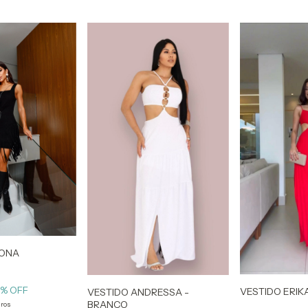
ZONA
7
% OFF
VESTIDO ERIK
VESTIDO ANDRESSA -
BRANCO
uros