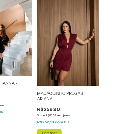
HANNA -
MACAQUINHO PREGAS -
ARIANA
ros
R$259,90
IX
3
x
de
R$86,63
sem juros
R$252,10
com
PIX
Comprar