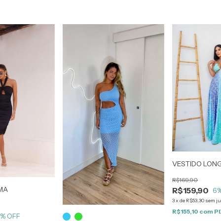
VESTIDO LON
R$169,90
IMA
R$159,90
6
3
x
de
R$53,30
sem ju
R$155,10
com
P
6
% OFF