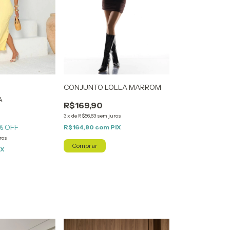
CONJUNTO LOLLA MARROM
A
R$169,90
3
x
de
R$56,63
sem juros
% OFF
R$164,80
com
PIX
ros
Comprar
IX