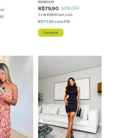
R$159,90
R$79,90
50
% OFF
ros
3
x
de
R$26,63
sem juros
IX
R$77,50
com
PIX
Comprar