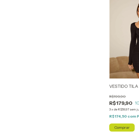
VESTIDO TILA
R$199,90
R$179,90
1
3
x
de
R$59,97
sem j
R$174,50
com
Comprar