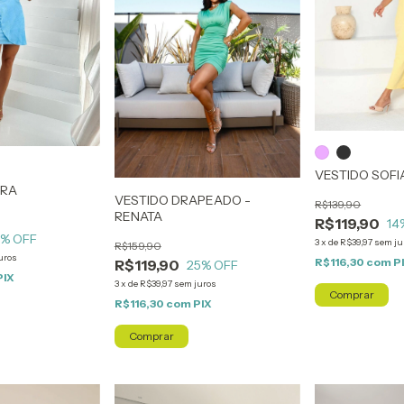
VESTIDO SOFI
ORA
VESTIDO DRAPEADO -
R$139,90
RENATA
R$119,90
14
3
% OFF
3
x
de
R$39,97
sem ju
R$159,90
uros
R$116,30
com
P
R$119,90
25
% OFF
PIX
3
x
de
R$39,97
sem juros
Comprar
R$116,30
com
PIX
Comprar