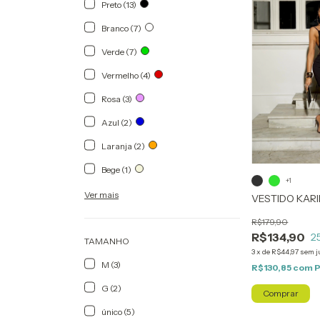
Preto (13)
Branco (7)
Verde (7)
Vermelho (4)
Rosa (3)
Azul (2)
Laranja (2)
Bege (1)
+1
Ver mais
VESTIDO KAR
R$179,90
R$134,90
2
TAMANHO
3
x
de
R$44,97
sem j
M (3)
R$130,85
com
P
G (2)
Comprar
único (5)