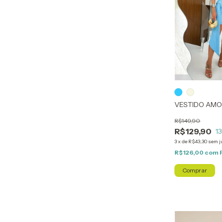
VESTIDO AM
R$149,90
R$129,90
1
3
x
de
R$43,30
sem j
R$126,00
com
Comprar