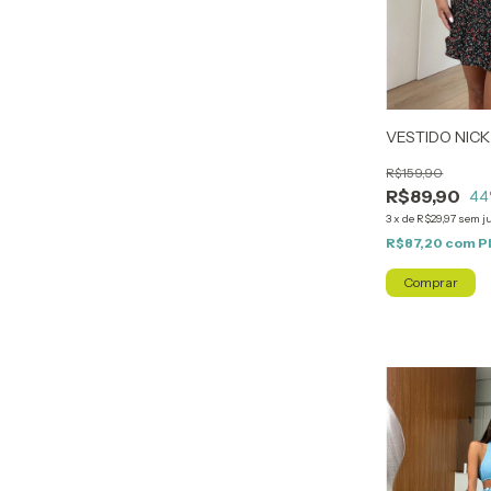
VESTIDO NICK
R$159,90
R$89,90
44
3
x
de
R$29,97
sem j
R$87,20
com
P
Comprar