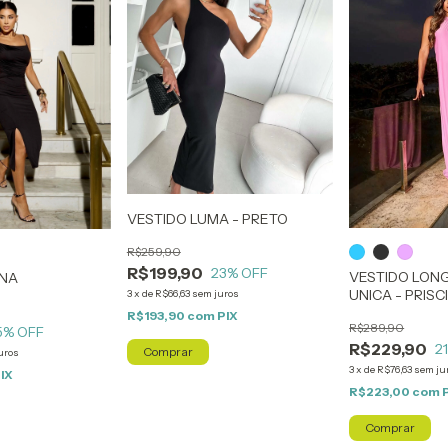
VESTIDO LUMA - PRETO
R$259,90
R$199,90
23
% OFF
VESTIDO LON
INA
UNICA - PRISC
3
x
de
R$66,63
sem juros
R$193,90
com
PIX
R$289,90
5
% OFF
R$229,90
2
Comprar
uros
3
x
de
R$76,63
sem ju
IX
R$223,00
com
Comprar