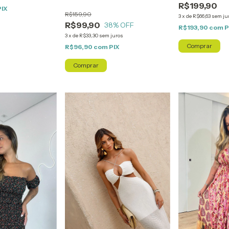
R$199,90
PIX
R$159,90
3
x
de
R$66,63
sem ju
R$99,90
38
% OFF
R$193,90
com
P
3
x
de
R$33,30
sem juros
Comprar
R$96,90
com
PIX
Comprar