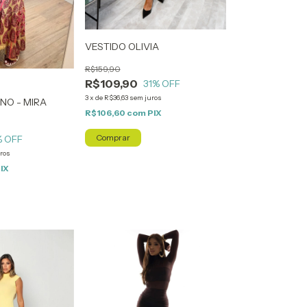
VESTIDO OLIVIA
R$159,90
R$109,90
31
% OFF
3
x
de
R$36,63
sem juros
NO - MIRA
R$106,60
com
PIX
Comprar
% OFF
ros
IX