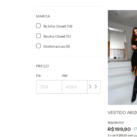
MARCA
By Izha Closet (13)
Byizha Closet (5)
Multimarcas (6)
PREÇO
De
Até
VESTIDO ARI
R$239,90
R$199,90
1
3
x
de
R$66,63
sem j