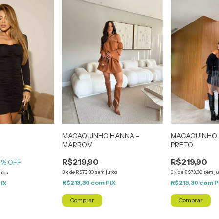
MACAQUINHO HANNA -
MACAQUINHO 
MARROM
PRETO
R$219,90
R$219,90
0
% OFF
3
x
de
R$73,30
sem juros
3
x
de
R$73,30
sem ju
uros
R$213,30
com
PIX
R$213,30
com
P
PIX
Comprar
Comprar