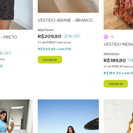
VESTIDO ARIANE - BRANCO
R$279,90
R$209,90
25
% OFF
 - PRETO
+3
3
x
de
R$69,97
sem juros
VESTIDO INDIA
R$203,60
com
PIX
% OFF
R$199,90
Comprar
uros
R$189,90
5
IX
3
x
de
R$63,30
sem ju
R$184,20
com
P
Comprar