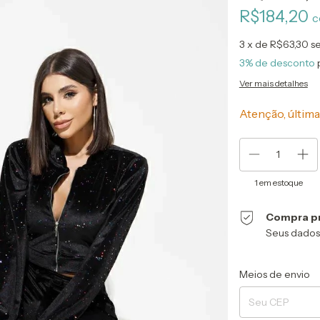
R$184,20
c
3
x de
R$63,30
s
3% de desconto
Ver mais detalhes
Atenção, última
1
em estoque
Compra p
Seus dados
Entregas para o CEP
Meios de envio