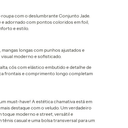
a-roupa com o deslumbrante Conjunto Jade.
e e adornado com pontos coloridos em foil,
orto e estilo.
, mangas longas com punhos ajustados e
visual moderno e sofisticado.
alta, cós com elástico embutido e detalhe de
faca frontais e comprimento longo completam
é um must-have! A estética chamativa está em
a mais destaque com o veludo. Um verdadeiro
m toque moderno e street, versátil e
tênis casual e uma bolsa transversal para um