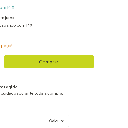
om
PIX
em juros
pagando com PIX
 peça!
rotegida
 cuidados durante toda a compra.
:
Alterar CEP
Calcular