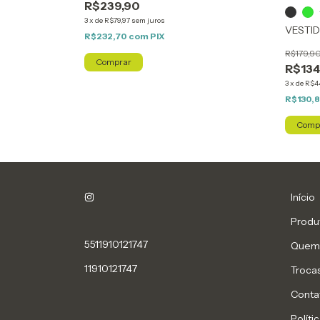
R$239,90
3
x
de
R$79,97
sem juros
VESTID
R$232,70
com
PIX
R$179,9
Comprar
R$134
3
x
de
R$4
R$130,
Comp
Início
Produ
5511910121747
Quem
11910121747
Troca
Conta
Políti