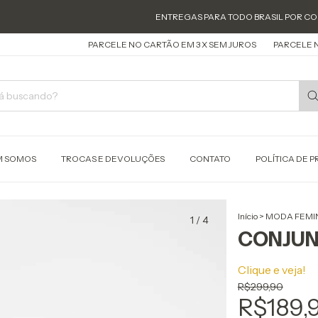
ENTREGAS PARA TODO BRASIL POR CORREIOS -
PARCELE NO CARTÃO EM 3 X SEM JUROS
PARCELE NO CARTÃO 
 SOMOS
TROCAS E DEVOLUÇÕES
CONTATO
POLÍTICA DE 
Início
>
MODA FEMI
1
/
4
CONJUN
Clique e veja!
R$299,90
R$189,