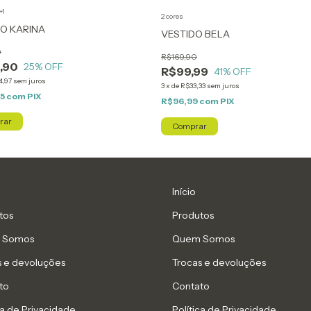
+1
2 cores
O KARINA
VESTIDO BELA
0
R$169,90
,90
25
% OFF
R$99,99
41
% OFF
4,97
sem juros
3
x
de
R$33,33
sem juros
85
com
PIX
R$96,99
com
PIX
rar
Comprar
Início
tos
Produtos
 Somos
Quem Somos
s e devoluções
Trocas e devoluções
to
Contato
ca de Privacidade
Política de Privacidade