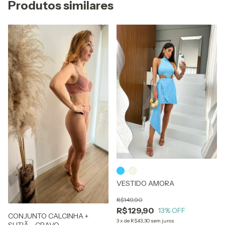
Produtos similares
VESTIDO AMORA
R$149,90
R$129,90
13
% OFF
CONJUNTO CALCINHA +
3
x
de
R$43,30
sem juros
SUTIÃ - CRAVO