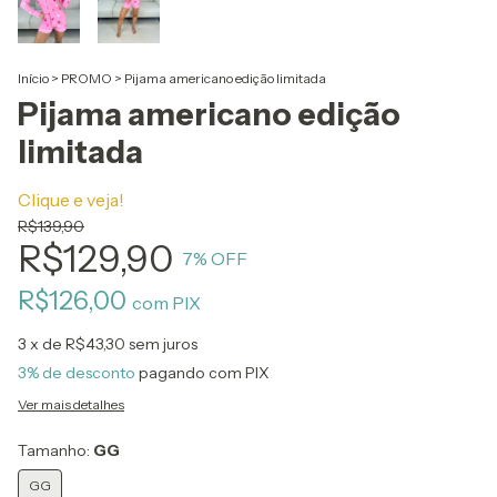
Início
>
PROMO
>
Pijama americano edição limitada
Pijama americano edição
limitada
Clique e veja!
R$139,90
R$129,90
7
% OFF
R$126,00
com
PIX
3
x de
R$43,30
sem juros
3% de desconto
pagando com PIX
Ver mais detalhes
Tamanho:
GG
GG