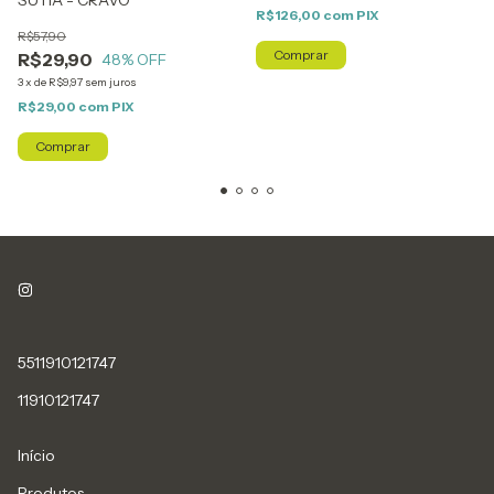
R$126,00
com
PIX
R$57,90
Comprar
R$29,90
48
% OFF
3
x
de
R$9,97
sem juros
R$29,00
com
PIX
Comprar
5511910121747
11910121747
Início
Produtos