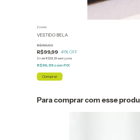
2 cores
VESTIDO BELA
R$169,90
R$99,99
41
% OFF
3
x
de
R$33,33
sem juros
R$96,99
com
PIX
Comprar
Para comprar com esse prod