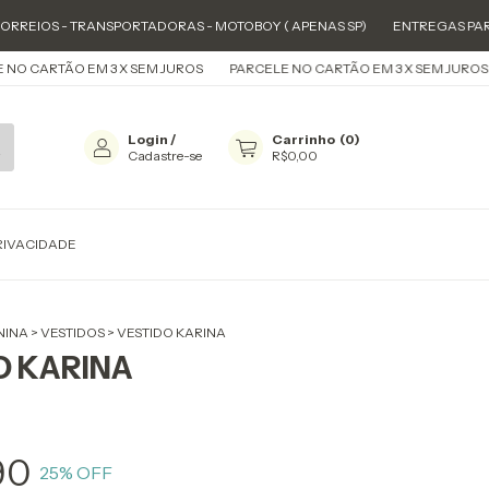
NSPORTADORAS - MOTOBOY ( APENAS SP)
ENTREGAS PARA TODO BRASIL
 X SEM JUROS
PARCELE NO CARTÃO EM 3 X SEM JUROS
PARCELE NO 
Login
/
Carrinho
(
0
)
Cadastre-se
R$0,00
PRIVACIDADE
NINA
>
VESTIDOS
>
VESTIDO KARINA
O KARINA
90
25
% OFF