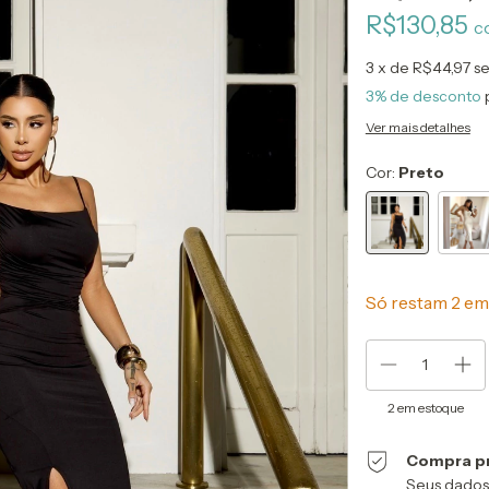
R$130,85
c
3
x de
R$44,97
se
3% de desconto
Ver mais detalhes
Cor:
Preto
Só restam
2
em 
2
em estoque
Compra p
Seus dados