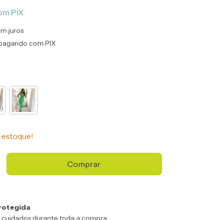
om
PIX
m juros
pagando com PIX
estoque!
rotegida
 cuidados durante toda a compra.