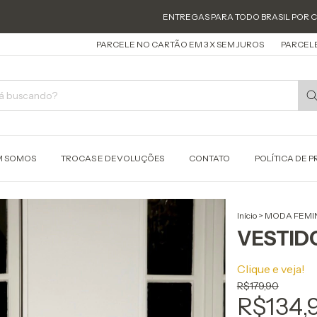
ENTREGAS PARA TODO BRASIL POR CORREIOS - TRA
PARCELE NO CARTÃO EM 3 X SEM JUROS
PARCELE NO CARTÃO EM 3
 SOMOS
TROCAS E DEVOLUÇÕES
CONTATO
POLÍTICA DE 
Início
>
MODA FEMI
VESTID
Clique e veja!
R$179,90
R$134,