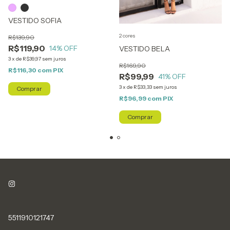
VESTIDO SOFIA
2 cores
R$139,90
R$119,90
14
% OFF
VESTIDO BELA
3
x
de
R$39,97
sem juros
R$169,90
R$116,30
com
PIX
R$99,99
41
% OFF
3
x
de
R$33,33
sem juros
Comprar
R$96,99
com
PIX
Comprar
5511910121747