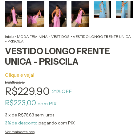
Início
>
MODA FEMININA
>
VESTIDOS
>
VESTIDO LONGO FRENTE UNICA
- PRISCILA
VESTIDO LONGO FRENTE
UNICA - PRISCILA
Clique e veja!
R$289,90
R$229,90
21
% OFF
R$223,00
com
PIX
3
x de
R$76,63
sem juros
3% de desconto
pagando com PIX
Ver mais detalhes